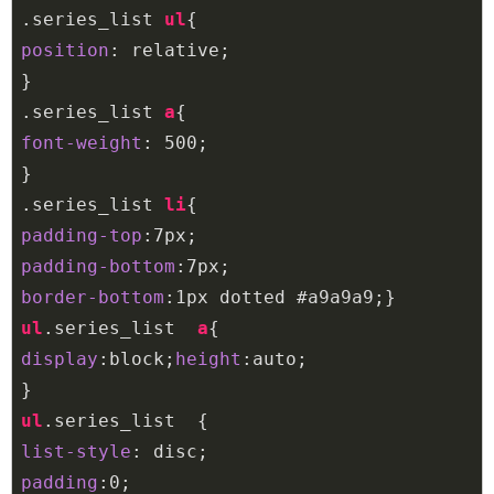
.series_list
ul
position
: relative;

.series_list
a
font-weight
: 
500
; 

.series_list
li
padding-top
:
7px
padding-bottom
:
7px
border-bottom
:
1px
 dotted 
#a9a9a9
ul
.series_list
a
display
:block;
height
:auto;

ul
.series_list
list-style
padding
:
0