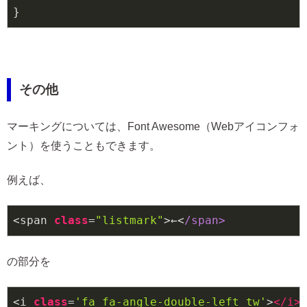
}
その他
マーキングについては、Font Awesome（Webアイコンフォ
ント）を使うこともできます。
例えば、
<span 
class
=
"listmark"
>←<
/span>
の部分を
<i 
class
=
'fa fa-angle-double-left tw'
>
</
i
>