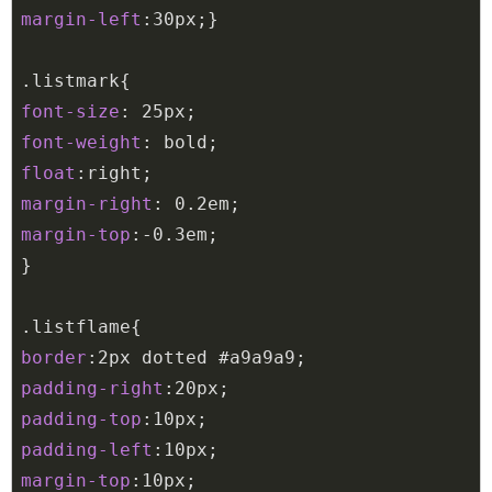
margin-left
:
30px
;}

.listmark
font-size
: 
25px
font-weight
float
margin-right
: 
0.2em
margin-top
:-
0.3em
;

}

.listflame
border
:
2px
 dotted 
#a9a9a9
padding-right
:
20px
padding-top
:
10px
padding-left
:
10px
margin-top
:
10px
;
