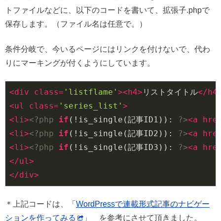
トファイルなどに、以下のコードを書いて、拡張子.phpで
保存します。（ファイル名は任意で。）
条件分岐で、今いるページにはリンクを付けないで、代わ
りにマーキングが付くようにしています。
<
div
class
=
'listflame'
>
<
h4
>
リストタイトル
</
h4
<
ul
class
=
'series_list'
>
<
li
>
<?php
if
(!is_single(記事ID1)): 
?>
<
a
hre
<
li
>
<?php
if
(!is_single(記事ID2)): 
?>
<
a
hre
<
li
>
<?php
if
(!is_single(記事ID3)): 
?>
<
a
hre
</
ul
>
</
div
>
＊上記コードは、「
WordPressで連載形式記事のナビゲー
ションを作ってみる
」 を参考にさせて頂きました。