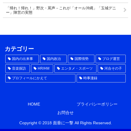
「帰れ！帰れ！」野次・罵声－これが「オール沖縄」「玉城デニ
ー」陣営の実態
カテゴリー
国内の出来事
国内政治
国際情勢
ブログ運営
音楽探訪
HR/HM
エンタメ・スポーツ
河合その子
プロフィールにかえて
時事漫録
HOME
プライバシーポリシー
お問合せ
Copyright © 2018 面垂に一撃 All Rights Reserved.