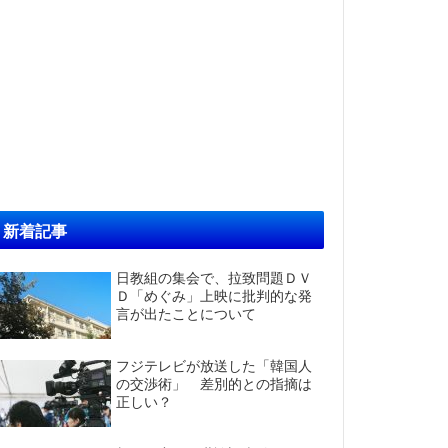
新着記事
日教組の集会で、拉致問題ＤＶ
Ｄ「めぐみ」上映に批判的な発
言が出たことについて
フジテレビが放送した「韓国人
の交渉術」 差別的との指摘は
正しい？