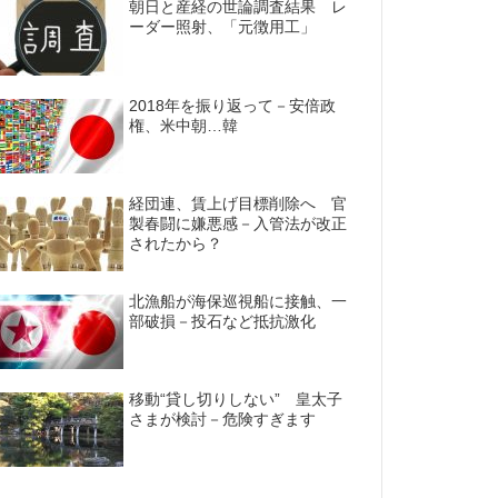
朝日と産経の世論調査結果 レ
ーダー照射、「元徴用工」
2018年を振り返って－安倍政
権、米中朝…韓
経団連、賃上げ目標削除へ 官
製春闘に嫌悪感－入管法が改正
されたから？
北漁船が海保巡視船に接触、一
部破損－投石など抵抗激化
移動“貸し切りしない” 皇太子
さまが検討－危険すぎます