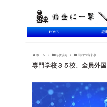
HOME
記
ホーム
時事漫録
国内の出来事
専門学校３５校、全員外国