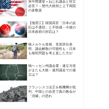
米中間選挙＝ねじれ議会と対立
必至？－歴代大統領と上下両院
の多数派
【徴用工】韓国高官「日本の反
応は不適切」と不快感－今後の
日本政府の対応は？
独メルケル首相、党首辞任表
明、議会解散の可能性も－日本
も移民問題を考え直した方が
独ヘッセン州議会選：連立与党
がまたも大敗－連邦議会での連
立は？
フランシスコ法王を枢機卿が批
判、中国との合意で真の教会が
「消滅」の恐れ