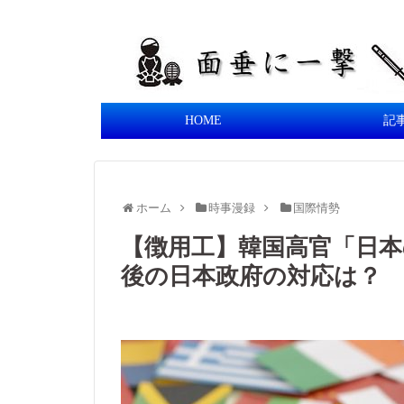
HOME
記
ホーム
時事漫録
国際情勢
【徴用工】韓国高官「日本
後の日本政府の対応は？