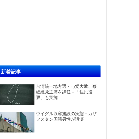
新着記事
台湾統一地方選・与党大敗、蔡
総統党主席を辞任－「住民投
票」も実施
ウイグル収容施設の実態－カザ
フスタン国籍男性が講演