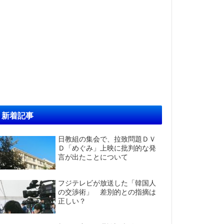
新着記事
日教組の集会で、拉致問題ＤＶ
Ｄ「めぐみ」上映に批判的な発
言が出たことについて
フジテレビが放送した「韓国人
の交渉術」 差別的との指摘は
正しい？