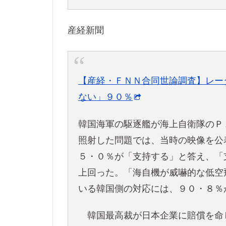
産経新聞
【産経・ＦＮＮ合同世論調査】レー
ない」９０％
韓国海軍の駆逐艦が海上自衛隊のＰ
照射した問題では、当時の映像を公
５・０％が「支持する」と答え、「
上回った。「海自機が威嚇的な低空
いる韓国側の対応には、９０・８％
韓国最高裁が日本企業に賠償を命