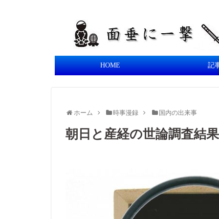
HOME
記
ホーム
時事漫録
国内の出来事
朝日と産経の世論調査結果