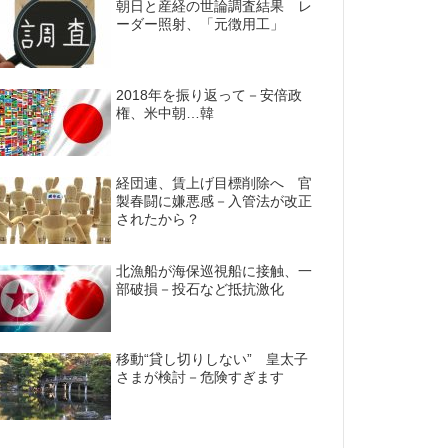
朝日と産経の世論調査結果 レ
ーダー照射、「元徴用工」
2018年を振り返って－安倍政
権、米中朝…韓
経団連、賃上げ目標削除へ 官
製春闘に嫌悪感－入管法が改正
されたから？
北漁船が海保巡視船に接触、一
部破損－投石など抵抗激化
移動“貸し切りしない” 皇太子
さまが検討－危険すぎます