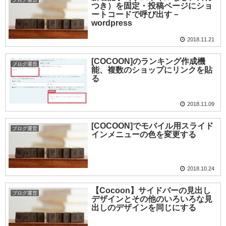
つき）を固定・投稿ページにショ
ートコードで呼び出す－
wordpress
2018.11.21
[COCOON]のランキング作成機
ブログ運営
能、複数のショップにリンクを貼
る
2018.11.09
[COCOON]でモバイル用スライド
ブログ運営
インメニューの色を変更する
2018.10.24
【Cocoon】サイドバーの見出し
ブログ運営
デザインとその他のいろいろな見
出しのデザインを同じにする