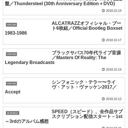
盤／Thundersteel (30th Anniversary Edition＋DVD)
2018.10.19
ALCATRAZZオフィシャル・ブー
HR/HM
ト6枚組／Official Bootleg Boxset
1983-1986
2018.10.17
ブラックサバス70年代ライブ音源
HR/HM
／Masters Of Reality: The
Legendary Broadcasts
2018.10.14
シンフォニック・テラー〜ライ
HR/HM
ヴ・アット・ヴァッケン2017／
Accept
2018.10.12
SPEED（スピード）、全作品サブ
音楽探訪
スクリプション配信スタート－1st
～3rdのアルバム感想