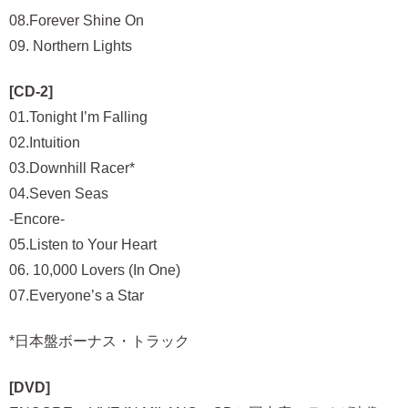
08.Forever Shine On
09. Northern Lights
[CD-2]
01.Tonight I’m Falling
02.Intuition
03.Downhill Racer*
04.Seven Seas
-Encore-
05.Listen to Your Heart
06. 10,000 Lovers (In One)
07.Everyone’s a Star
*日本盤ボーナス・トラック
[DVD]