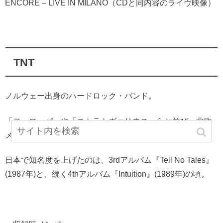
ENCORE – LIVE IN MILANO（CDと同内容のライヴ映像）
TNT
ノルウェー出身のハードロック・バンド。
「ヨーロッパ」や「ストラトヴァリウス」らと並び、北欧
メタル最初期を代表する。
日本で知名度を上げたのは、3rdアルバム『Tell No Tales』
(1987年)と、続く4thアルバム『Intuition』(1989年)の頃。