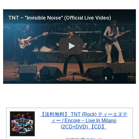
TNT – "Invisible Noise" (Official Live Video)
【送料無料】 TNT (Rock) ティーエヌテ
ィー / Encore – Live In Milano
(2CD+DVD) 【CD】